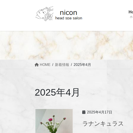
コ
ナ
ン
ビ
H
テ
ゲ
ホ
ン
ー
ツ
シ
へ
ョ
ス
ン
キ
に
ッ
移
HOME
新着情報
2025年4月
プ
動
2025年4月
2025年4月17日
ラナンキュラス