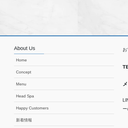
About Us
お
Home
T
Concept
メ
Menu
Head Spa
L
Happy Customers
ー
新着情報