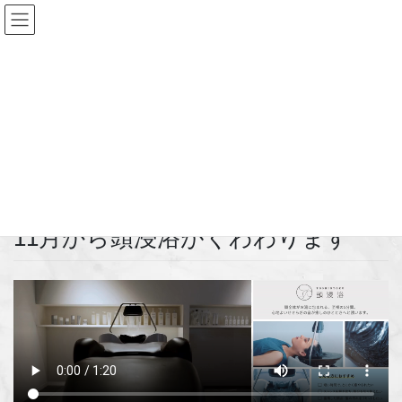
コ
ナ
ン
ビ
テ
ゲ
ン
ー
新着情報
ツ
シ
へ
ョ
ス
ン
HOME
新着情報
お知らせ
11月から頭浸浴がくわわります
キ
に
ッ
移
プ
動
2025年10月25日
/ 最終更新日時 :
2025年10月25日
user
お知らせ
11月から頭浸浴がくわわります