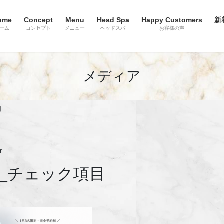
ome
Concept
Menu
Head Spa
Happy Customers
新
ーム
コンセプト
メニュー
ヘッドスパ
お客様の声
メディア
目
r
– 調整_チェック項目