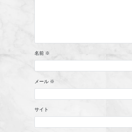
名前
※
メール
※
サイト