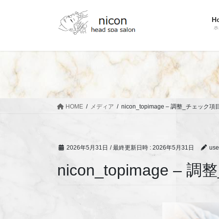
コ
ナ
ン
ビ
H
テ
ゲ
ホ
ン
ー
ツ
シ
へ
ョ
ス
ン
キ
に
ッ
移
HOME
メディア
nicon_topimage – 調整_チェック項
プ
動
2026年5月31日
/ 最終更新日時 :
2026年5月31日
use
nicon_topimage 