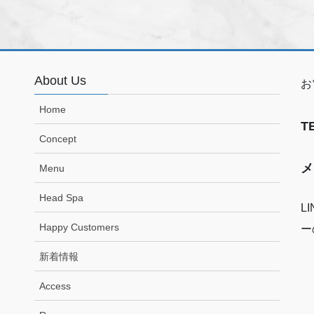
About Us
お
Home
T
Concept
メ
Menu
Head Spa
L
Happy Customers
ー
新着情報
Access