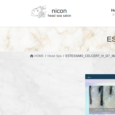
コ
ナ
ン
ビ
H
テ
ゲ
ホ
ン
ー
ツ
シ
へ
ョ
E
ス
ン
キ
に
ッ
移
HOME
Head Spa
ESTESSiMO_CELCERT_H_I27_iBe
プ
動