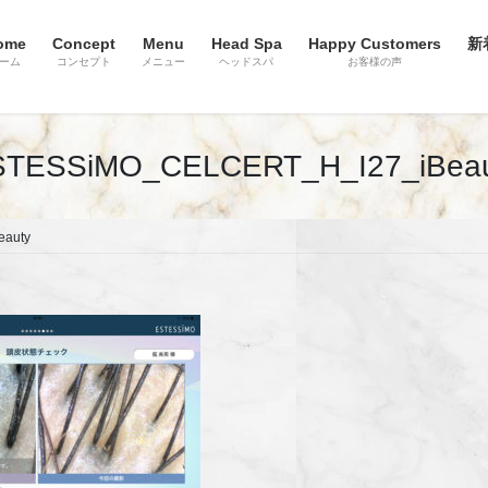
ome
Concept
Menu
Head Spa
Happy Customers
新
ーム
コンセプト
メニュー
ヘッドスパ
お客様の声
STESSiMO_CELCERT_H_I27_iBeau
auty