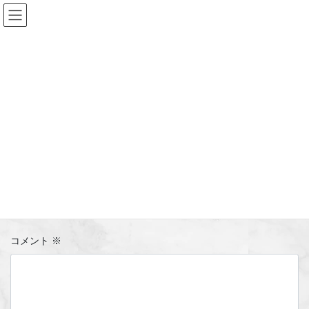
コ
ナ
ン
ビ
テ
ゲ
ン
ー
DSC_6792
ツ
シ
へ
ョ
ス
ン
HOME
Home
DSC_6792
キ
に
ッ
移
プ
動
コメントを残す
メールアドレスが公開されることはありません。
※
が付いている
欄は必須項目です
コメント
※