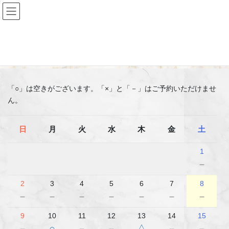
コ
ナ
ン
ビ
テ
ゲ
ン
ー
ご予約
ツ
シ
へ
ョ
ス
ン
キ
に
「○」は空きがございます。「×」と「－」はご予約いただけませ
ッ
移
ん。
プ
動
日
月
火
水
木
金
土
1
－
2
3
4
5
6
7
8
－
－
－
－
－
－
－
9
10
11
12
13
14
15
－
○
－
－
△
－
－