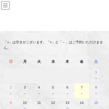
コ
ナ
ン
ビ
テ
ゲ
ン
ー
ご予約
ツ
シ
へ
ョ
ス
ン
キ
に
「○」は空きがございます。「×」と「－」はご予約いただけませ
ッ
移
ん。
プ
動
日
月
火
水
木
金
土
1
－
2
3
4
5
6
7
8
－
－
－
－
－
－
－
9
10
11
12
13
14
15
－
○
－
－
△
－
－