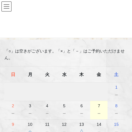
コ
ナ
ン
ビ
テ
ゲ
ン
ー
ご予約
ツ
シ
へ
ョ
ス
ン
キ
に
「○」は空きがございます。「×」と「－」はご予約いただけませ
ッ
移
ん。
プ
動
日
月
火
水
木
金
土
1
－
2
3
4
5
6
7
8
－
－
－
－
－
－
－
9
10
11
12
13
14
15
－
○
－
－
△
－
－